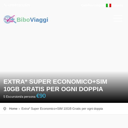
+201033211570
Cambia Lingua:
Italiano
Bibo
Viaggi
EXTRA* SUPER ECONOMICO+SIM
10GB GRATIS PER OGNI DOPPIA
€
90
5 Escursioni/a persona
Home
Extra* Super Economico+SIM 10GB Gratis per ogni doppia