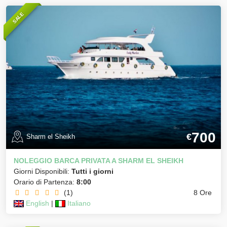
SALE
700
€
Sharm el Sheikh
NOLEGGIO BARCA PRIVATA A SHARM EL SHEIKH
Giorni Disponibili:
Tutti i giorni
Orario di Partenza:
8:00
(1)
8 Ore
English
|
Italiano