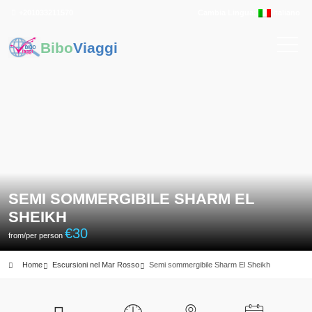
+201033211570
Cambia Lingua:
Italiano
Bibo
Viaggi
SEMI SOMMERGIBILE SHARM EL
SHEIKH
€
30
from/per person
Home
Escursioni nel Mar Rosso
Semi sommergibile Sharm El Sheikh