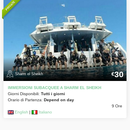
PRIVATE
30
€
Sharm el Sheikh
IMMERSIONI SUBACQUEE A SHARM EL SHEIKH
Giorni Disponibili:
Tutti i giorni
Orario di Partenza:
Depend on day
9 Ore
English
|
Italiano