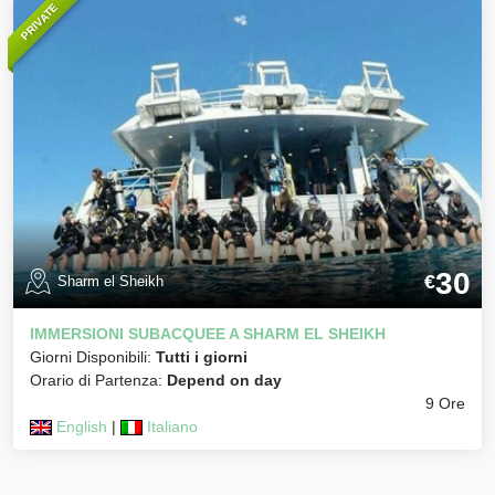
PRIVATE
30
€
Sharm el Sheikh
IMMERSIONI SUBACQUEE A SHARM EL SHEIKH
Giorni Disponibili:
Tutti i giorni
Orario di Partenza:
Depend on day
9 Ore
English
|
Italiano