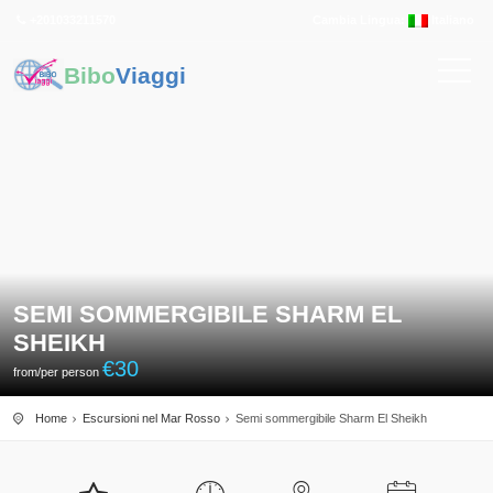
+201033211570
Cambia Lingua:
Italiano
Bibo
Viaggi
SEMI SOMMERGIBILE SHARM EL
SHEIKH
€
30
from/per person
Home
Escursioni nel Mar Rosso
Semi sommergibile Sharm El Sheikh