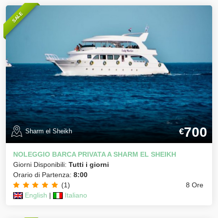
SALE
700
€
Sharm el Sheikh
NOLEGGIO BARCA PRIVATA A SHARM EL SHEIKH
Giorni Disponibili:
Tutti i giorni
Orario di Partenza:
8:00
(1)
8 Ore
English
|
Italiano