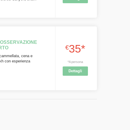
E OSSERVAZIONE
35*
€
RTO
, cammellata, cena e
ikh con esperienza
*A persona
Dettagli