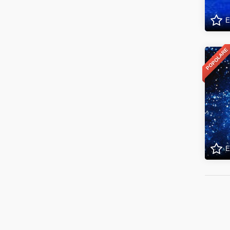
E
POPOLARE
E