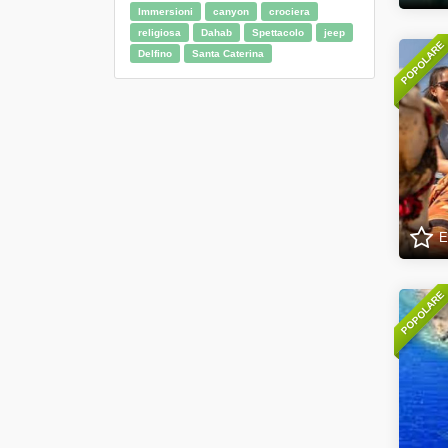
Immersioni
canyon
crociera
religiosa
Dahab
Spettacolo
jeep
POPOLARE
Delfino
Santa Caterina
E
POPOLARE