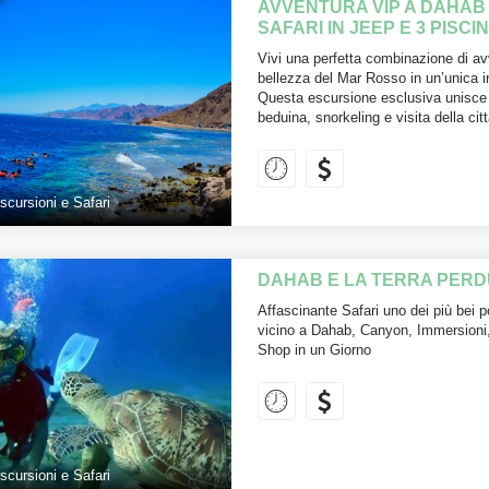
AVVENTURA VIP A DAHAB 
SAFARI IN JEEP E 3 PISCI
Vivi una perfetta combinazione di av
bellezza del Mar Rosso in un’unica i
Questa escursione esclusiva unisce s
beduina, snorkeling e visita della cit
scursioni e Safari
DAHAB E LA TERRA PERDU
Affascinante Safari uno dei più bei p
vicino a Dahab, Canyon, Immersioni
Shop in un Giorno
scursioni e Safari