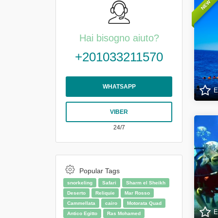
NEW
Hai bisogno aiuto?
+201033211570
WHATSAPP
E
VIBER
24/7
Popular Tags
snorkeling
Safari
Sharm el Sheikh
Deserto
Reliquie
Mar Rosso
Cammellata
cairo
Motorata Quad
E
Antico Egitto
Ras Mohamed