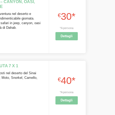
– CANYON, OASI,
NE
30*
ventura nel deserto e
€
ndimenticabile giornata.
afari in jeep, canyon, oasi
tà di Dahab.
*A persona
Dettagli
TA 7 X 1
osti nel deserto del Sinai
40*
, Moto, Snorkel, Camello,
€
*A persona
Dettagli