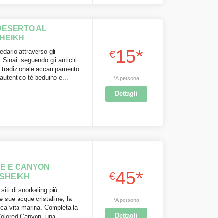
DESERTO AL
HEIKH
15*
dario attraverso gli
€
 Sinai, seguendo gli antichi
un tradizionale accampamento.
 autentico tè beduino e...
*A persona
Dettagli
LE E CANYON
45*
€
 SHEIKH
siti di snorkeling più
e sue acque cristalline, la
*A persona
ricca vita marina. Completa la
Dettagli
Colored Canyon, una...