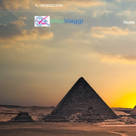
+201033211570
Bibo
Viaggi
Home