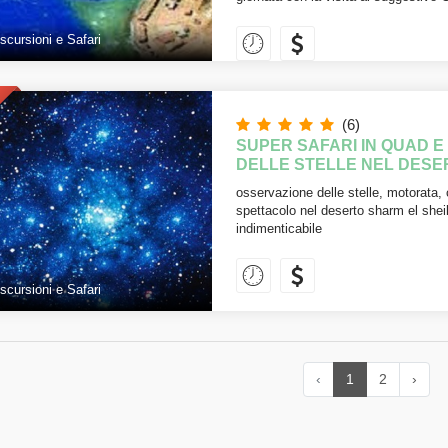
scursioni e Safari
(6)
SUPER SAFARI IN QUAD 
DELLE STELLE NEL DESE
osservazione delle stelle, motorata
spettacolo nel deserto sharm el she
indimenticabile
scursioni e Safari
‹
1
2
›