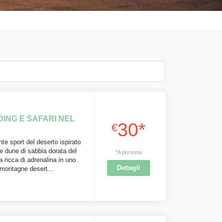
NG E SAFARI NEL
30*
€
te sport del deserto ispirato
e dune di sabbia dorata del
*A persona
a ricca di adrenalina in uno
Dettagli
 montagne desert...