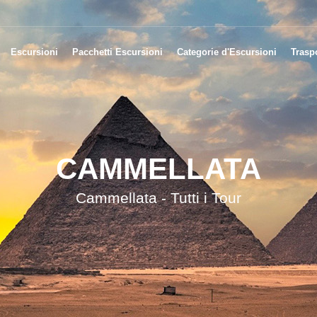
Escursioni
Pacchetti Escursioni
Categorie d'Escursioni
Traspo
CAMMELLATA
Cammellata - Tutti i Tour