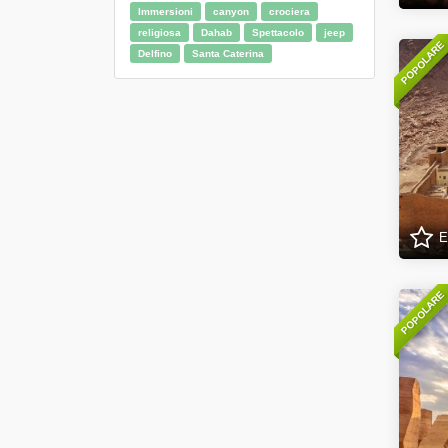
Immersioni
canyon
crociera
religiosa
Dahab
Spettacolo
jeep
POPOLARE
Delfino
Santa Caterina
E
POPOLARE