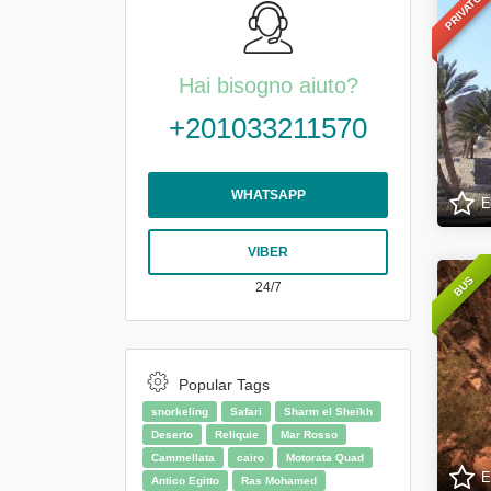
PRIVATO
Hai bisogno aiuto?
+201033211570
WHATSAPP
E
VIBER
BUS
24/7
Popular Tags
snorkeling
Safari
Sharm el Sheikh
Deserto
Reliquie
Mar Rosso
Cammellata
cairo
Motorata Quad
E
Antico Egitto
Ras Mohamed