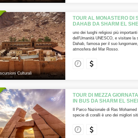
TOUR AL MONASTERO DI 
DAHAB DA SHARM EL SHE
uno dei luoghi religiosi più importanti
dell'Umanità UNESCO, e visitare la sp
Dahab, famosa per il suo lungomare, 
atmosfera del Mar Rosso.
scursioni Culturali
TOUR DI MEZZA GIORNAT
IN BUS DA SHARM EL SHE
Il Parco Nazionale di Ras Mohamed 
specie di coralli è uno dei migliori si