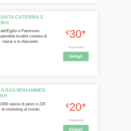
SANTA CATERINA E
IKH
30*
 dell'Egitto e Patrimonio
€
lendida località costiera di
i bazar e la rilassante
*A persona
Dettagli
A A RAS MOHAMMED
IKH
20*
1000 specie di pesci e 220
€
ti di snorkeling al mondo.
*A persona
Dettagli