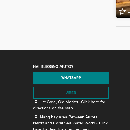
E
HAI BISOGNO AIUTO?
WHATSAPP
VIBER
1st Gate, Old Market -Click here for
directions on the map
Nabq bay area Between Aurora
resort and Coral Sea Water World - Click
here for directions on the map