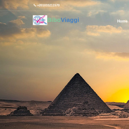
+201033211570
Bibo
Viaggi
Home