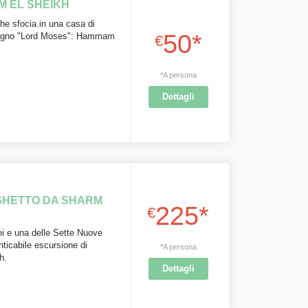
M EL SHEIKH
e sfocia in una casa di
50*
 bagno "Lord Moses": Hammam
€
*A persona
Dettagli
GHETTO DA SHARM
225*
€
tei e una delle Sette Nuove
ticabile escursione di
*A persona
h.
Dettagli