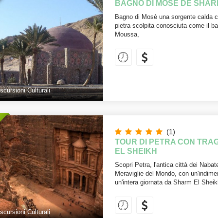
BAGNO DI MOSÈ DE SHAR
Bagno di Mosè una sorgente calda ch
pietra scolpita conosciuta come il
Moussa,
scursioni Culturali
(1)
TOUR DI PETRA CON TRA
EL SHEIKH
Scopri Petra, l'antica città dei Naba
Meraviglie del Mondo, con un'indimen
un'intera giornata da Sharm El Sheik
scursioni Culturali