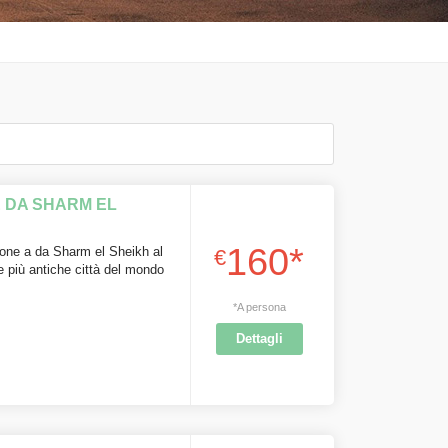
 DA SHARM EL
160*
one a da Sharm el Sheikh al
€
le più antiche città del mondo
*A persona
Dettagli