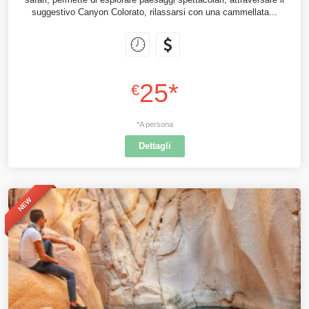
suggestivo Canyon Colorato, rilassarsi con una cammellata...
25*
€
*A persona
Dettagli
NEW