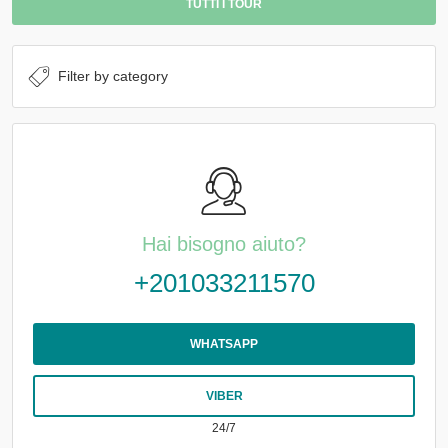
TUTTI I TOUR
Hai bisogno aiuto?
+201033211570
WHATSAPP
VIBER
24/7