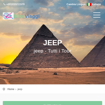
+201033211570
Cambia Lingua:
Italiano
Bibo
Viaggi
JEEP
jeep - Tutti i Tour
Home
jeep