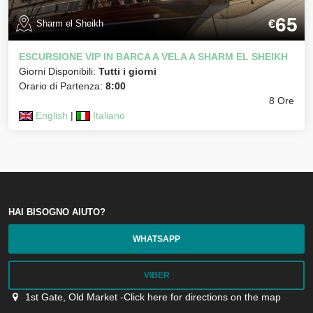
65
€
Sharm el Sheikh
ESCURSIONE VIP IN BARCA A VELA A SHARM EL SHEIKH
Giorni Disponibili:
Tutti i giorni
Orario di Partenza:
8:00
8 Ore
English
|
Italiano
HAI BISOGNO AIUTO?
WHATSAPP
VIBER
1st Gate, Old Market -Click here for directions on the map