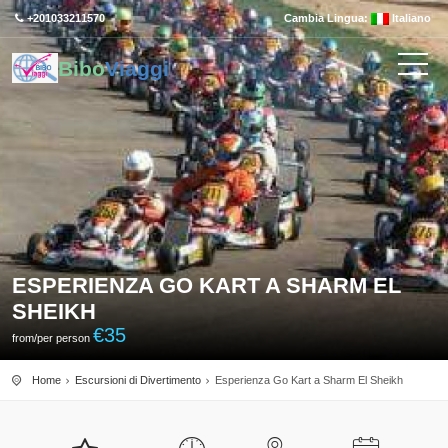
+201033211570
Cambia Lingua:
Italiano
Bibo
Viaggi
ESPERIENZA GO KART A SHARM EL
SHEIKH
€
35
from/per person
Home
Escursioni di Divertimento
Esperienza Go Kart a Sharm El Sheikh