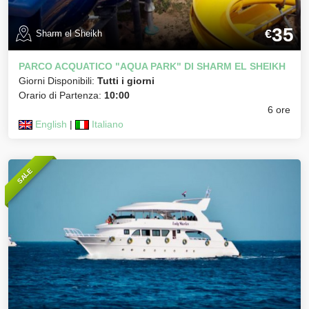
35
€
Sharm el Sheikh
PARCO ACQUATICO "AQUA PARK" DI SHARM EL SHEIKH
Giorni Disponibili:
Tutti i giorni
Orario di Partenza:
10:00
6 ore
English
|
Italiano
SALE