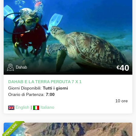
40
€
Dahab
DAHAB E LA TERRA PERDUTA 7 X 1
Giorni Disponibili:
Tutti i giorni
Orario di Partenza:
7:00
10 ore
English
|
Italiano
POPOLARE