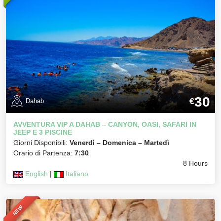
30
€
Dahab
AVVENTURA VIP A DAHAB – CANYON, OASI, SAFARI IN
JEEP E 3 PISCINE
Giorni Disponibili:
Venerdì – Domenica – Martedì
Orario di Partenza:
7:30
8 Hours
English
|
Italiano
NEW