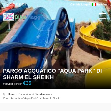
+201033211570
Cambia Lingua:
Italiano
Bibo
Viaggi
PARCO ACQUATICO "AQUA PARK" DI
SHARM EL SHEIKH
€
35
from/per person
Home
Escursioni di Divertimento
Parco Acquatico "Aqua Park" di Sharm El Sheikh