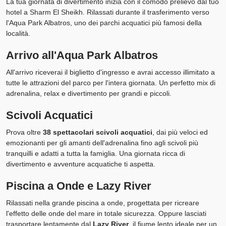
La tua giornata di divertimento inizia con il comodo prelievo dal tuo
hotel a Sharm El Sheikh. Rilassati durante il trasferimento verso
l'Aqua Park Albatros, uno dei parchi acquatici più famosi della
località.
Arrivo all'Aqua Park Albatros
All'arrivo riceverai il biglietto d'ingresso e avrai accesso illimitato a
tutte le attrazioni del parco per l'intera giornata. Un perfetto mix di
adrenalina, relax e divertimento per grandi e piccoli.
Scivoli Acquatici
Prova oltre
38 spettacolari scivoli acquatici
, dai più veloci ed
emozionanti per gli amanti dell'adrenalina fino agli scivoli più
tranquilli e adatti a tutta la famiglia. Una giornata ricca di
divertimento e avventure acquatiche ti aspetta.
Piscina a Onde e Lazy River
Rilassati nella grande piscina a onde, progettata per ricreare
l'effetto delle onde del mare in totale sicurezza. Oppure lasciati
trasportare lentamente dal
Lazy River
, il fiume lento ideale per un